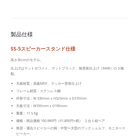
製品仕様
SS-5スピーカースタンド仕様
高さ50cmのモデル。
仕上げはマットホワイト、マットブラック、無塗装仕上げ（RAW）の３種
類。
天板材質：高級MDF、ラッカー塗装仕上げ
フレーム材質：ステンレス鋼
外形寸法：W 330mm x H525mm x D310mm
天板寸法：W190mm x D190mm
重量：11.5 Kg
価格：税込価格 100,980円（91,800円+税）: ２台１組ペア
推奨・適合スピーカーの例：中型〜大型のブックシェルフ、モニタース
ピーカー。