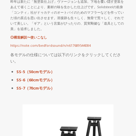
昨年は新たに「無塗装仕上げ」ヴァージョンも追加。下地を覆い隠す塗装を
あえて省くことにより、素材の味を生かした仕上げです。Solidsteelの前身
「コンティ」社がドゥカティのオートバイのためのマフラーなどを作ってい
た頃の原点を思い出させます。溶接跡も生々しく、無骨で荒々しく、それで
いて美しい。「ギア」という言葉がぴったりの、質実剛健な「道具としての
美」を追求しました。
◎構造解説〜使いこなし
https://note.com/bedfordsound/n/n617689544084
各モデルの仕様については以下のリンクをクリックしてくださ
い。
SS-5（50cmモデル）
SS-6（60cmモデル）
SS-7（70cmモデル）