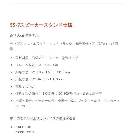
SS-7スピーカースタンド仕様
高さ70cmのモデル。
仕上げはマットホワイト、マットブラック、無塗装仕上げ（RAW）の３種
類。
天板材質：高級MDF、ラッカー塗装仕上げ
フレーム材質：ステンレス鋼
外形寸法：W 330 x H725 x D310mm
天板寸法：W160mm x D160mm
重量：13 Kg
価格：税込価格 113,080円（102,800円+税）: ２台１組ペア
推奨・適合スピーカーの例：小型〜中型のブックシェルフ、モニタース
ピーカー。
以下のモデルおよび近いサイズの機種が適合
° KEF R3®
° KEF LS50®