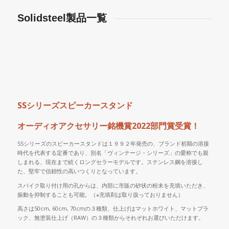
Solidsteel製品一覧
SSシリーズスピーカースタンド
オーディオアクセサリー銘機賞2022部門賞受賞！
SSシリーズのスピーカースタンドは１９９２年発売の、ブランド初期の溶接
時代を代表する定番であり、別名「ヴィンテージ・シリーズ」の愛称でも親
しまれる、現在まで続くロングセラーモデルです。ステンレス鋼を溶接し
た、堅牢で信頼性の高いつくりとなっています。
スパイク取り付け用の孔からは、内部に市販の砂状の粉末を充填いただき、
振動を抑制することも可能。（※充填剤は取り扱っておりません）
高さは50cm, 60cm, 70cmの３種類、仕上げはマットホワイト、マットブラ
ック、無塗装仕上げ（RAW）の３種類からそれぞれお選びいただけます。