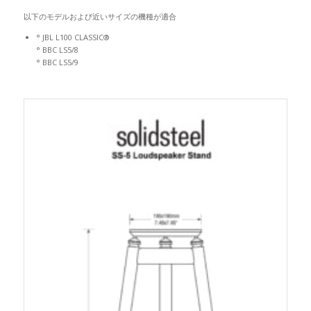
以下のモデルおよび近いサイズの機種が適合
° JBL L100 CLASSIC®
° BBC LS5/8
° BBC LS5/9