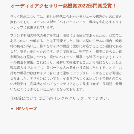
オーディオアクセサリー銘機賞2022部門賞受賞！
ラック製品については、新しい時代に合わせたモジュール構造のものに置き
換わっており、ステンレス製の「ハイパースパイク」機構を中心とするライ
ンナップに変更されています。
ブランド初期の時代のモデルでは、溶接による固定であったため、頑丈では
あるものの、分解することは不可能でした。特に大型のモデルの場合、輸送
時の負荷が高い上、様々なサイズの機器に柔軟に対応することが困難である
など、課題も多かったのです。そこで現在は、堅牢性と、華美に走らない質
実剛健さは堅持しつつも、現代のハイエンド機器にも対応できるようモジュ
ール構造を採用。これにより、分解して輸送することが可能になり、たとえ
製品購入後であっても、各パーツを入れ替えたり追加したりすることで、お
持ちの機器の数はサイズに合わせて柔軟にアップグレードすることが可能と
なりました。デザインについても、イタリアらしくエレガントで飽きのこな
い機能美は、高級機と並べてもインテリアとして見劣りせず、長期間ご愛用
いただくにふさわしい仕上がりとなっております。
仕様等については以下のリンクをクリックしてください。
HFシリーズ