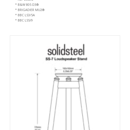
° B&W 805 D3®
° BRIGADIER MU2®
° BBC LS3/5A
° BBC LS5/9