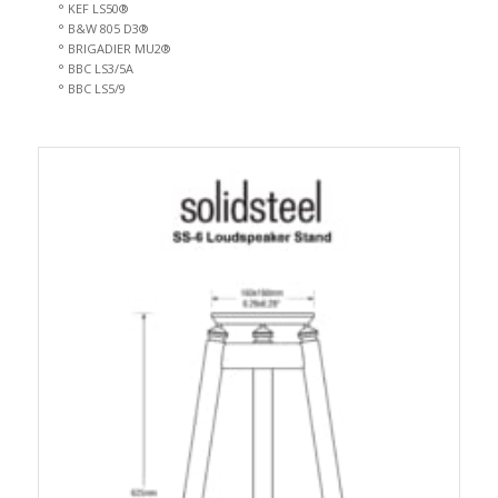
° KEF LS50®
° B&W 805 D3®
° BRIGADIER MU2®
° BBC LS3/5A
° BBC LS5/9