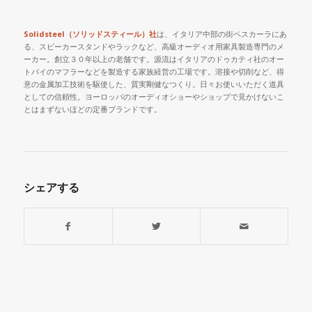
Solidsteel
（ソリッドスティール）社
は、イタリア中部の街ペスカーラにあ
る、スピーカースタンドやラックなど、高級オーディオ用家具製造専門のメ
ーカー。創立３０年以上の老舗です。源流はイタリアのドゥカティ社のオー
トバイのマフラーなどを製造する家族経営の工場です。溶接や切削など、得
意の金属加工技術を駆使した、質実剛健なつくり。日々お使いいただく道具
としての信頼性。ヨーロッパのオーディオショーやショップで見かけないこ
とはまずないほどの定番ブランドです。
シェアする