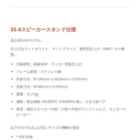
SS-6スピーカースタンド仕様
高さ60cmのモデル。
仕上げはマットホワイト、マットブラック、無塗装仕上げ（RAW）の３種
類。
天板材質：高級MDF、ラッカー塗装仕上げ
フレーム材質：ステンレス鋼
外形寸法：W 330mm x H625mm x D310mm
天板寸法：W160mm x D160mm
重量：12.2 Kg
価格：税込価格 104,280円（94,800円+税）: ２台１組ペア
推奨・適合スピーカーの例：小型〜中型のブックシェルフ、モニタース
ピーカー。
以下のモデルおよび近いサイズの機種が適合
° KEF R3®